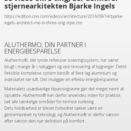
stjernearkitekten Bjarke Ingels
https://edition.cnn.com/videos/architecture/2016/09/14/bjarke-
ingels-architect-me-in-three-orig-style.cnn
ALUTHERMO, DIN PARTNER I
ENERGIBESPARELSE
Aluthermo®, det tynde refleksive isoleringssystem, har været
brugt i mange år i nybyggeri og ved renovering af bygninger. Dette
fleksible komplekse system består af flere lag aluminium og
indesluttet tør luft. Det muliggør en effektiv energibesparelse.
Materialets usædvanlige tilpasningsevne gør det meget nemt at
opsætte. Aluthermo® kan derfor anvendes inden for praktisk
talt alle tænkelige områder for termisk isolering.
Dets holdbarhed er blevet forbedret takket være en
gennemprøvet ny teknologi, og Aluthermo® er derfor sæson
efter sæson den nye definition på komfort.